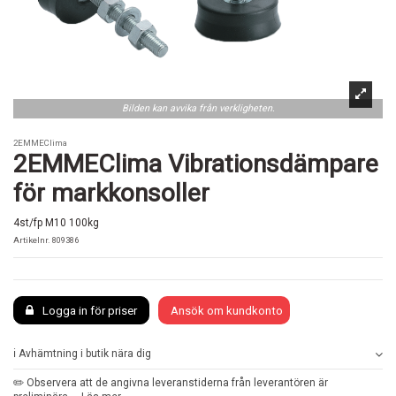
Bilden kan avvika från verkligheten.
2EMMEClima
2EMMEClima Vibrationsdämpare
för markkonsoller
4st/fp M10 100kg
Artikelnr.
809386
Logga in för priser
Ansök om kundkonto
ℹ️ Avhämtning i butik nära dig
✏️ Observera att de angivna leveranstiderna från leverantören är