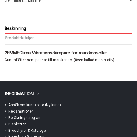
preliminära ... Läs mer
Beskrivning
Produktdetaljer
2EMMEClima Vibrationsdämpare för markkonsoller
Gummifötter som passar till markkonsol (även kallad markstativ).
INFORMATION
Ansök om kundkonto (Ny kund)
Reklamationer
Beräkningsprogram
Blanketter
Broschyrer & Kataloger
Registrera Värmepump