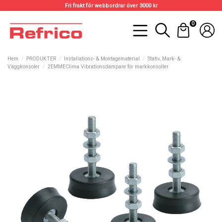
Fri frakt för webbordrar över 3000 kr
0
Hem
PRODUKTER
Installations- & Montagematerial
Stativ, Mark- &
Väggkonsoler
2EMMEClima Vibrationsdämpare för markkonsoller