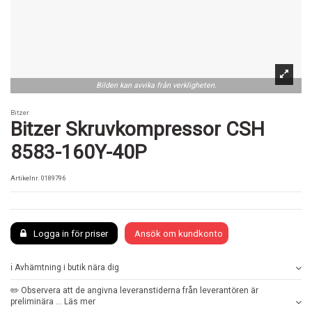
Bilden kan avvika från verkligheten.
Bitzer
Bitzer Skruvkompressor CSH
8583-160Y-40P
Artikelnr.
0189796
Logga in för priser
Ansök om kundkonto
ℹ️ Avhämtning i butik nära dig
✏️ Observera att de angivna leveranstiderna från leverantören är
preliminära ... Läs mer