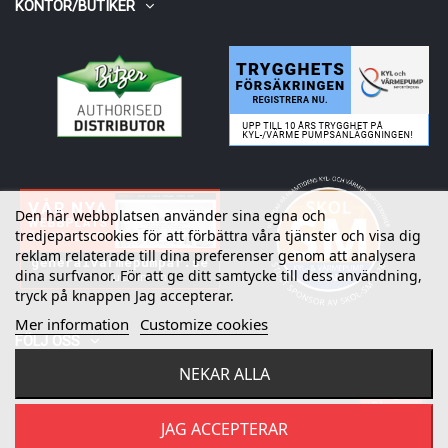
KONTOR/BUTIKER
Den här webbplatsen använder sina egna och
tredjepartscookies för att förbättra våra tjänster och visa dig
reklam relaterade till dina preferenser genom att analysera
dina surfvanor. För att ge ditt samtycke till dess användning,
tryck på knappen Jag accepterar.
Mer information
Customize cookies
FÖLJ OSS
NEKAR ALLA
Fråga oss
©
2026
Refrico AB. All rights reserved.
JAG ACCEPTERAR