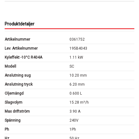
Produktdetaljer
Artikelnummer
0361752
Lev. Artikelnummer
195B4043
Kyleffekt -10°C R404A
1.11 kW
Modell
SC
Anslutning sug
10.20 mm
Anslutning tryck
6.20 mm
Oljemängd
0.600 L
Slagvolym
15.28 m³/h
Max driftström
3.90 A
Spänning
240V
Ph
1Ph
Hz
50 Hz