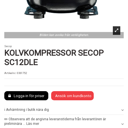
Bilden kan avvika från verkligheten.
Secop
KOLVKOMPRESSOR SECOP
SC12DLE
Artikelnr.
0361752
Logga in för priser
Ansök om kundkonto
ℹ️ Avhämtning i butik nära dig
✏️ Observera att de angivna leveranstiderna från leverantören är
preliminära ... Läs mer