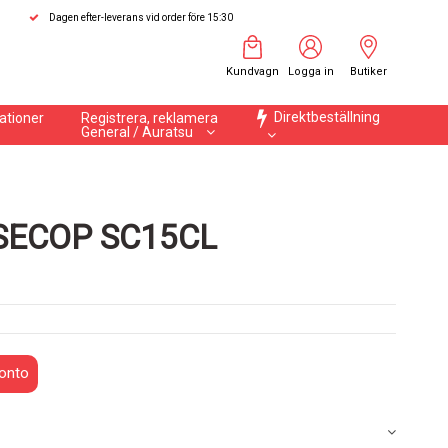
Dagen efter-leverans vid order före 15:30
Kundvagn
Logga in
Butiker
Direktbeställning
ationer
Registrera, reklamera
General / Auratsu
SECOP SC15CL
onto