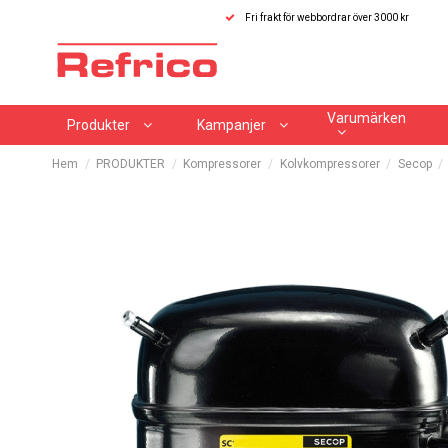
Fri frakt för webbordrar över 3000 kr
Varumärken
Produkter
Kampanjer
Hem
PRODUKTER
Kompressorer
Kolvkompressorer
Secop