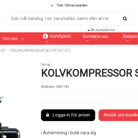
Över 100 varumärken
Bli ny kund nu!
Kundtjänst
Kontakta oss
Reklam
Om oss
SC
KOLVKOMPRESSOR SECOP SC15CL
Secop
KOLVKOMPRESSOR 
Artikelnr.
0361742
Logga in för priser
Ansök om kundk
ℹ️ Avhämtning i butik nära dig