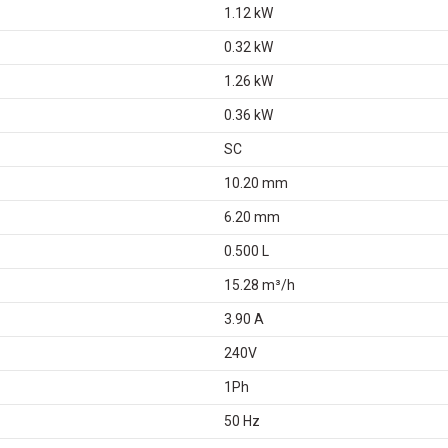
1.12 kW
0.32 kW
1.26 kW
0.36 kW
SC
10.20 mm
6.20 mm
0.500 L
15.28 m³/h
3.90 A
240V
1Ph
50 Hz