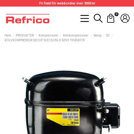
Fri frakt för webbordrar över 3000 kr
0
Hem
PRODUKTER
Kompressorer
Kolvkompressorer
Secop
SC
KOLVKOMPRESSOR SECOP SCE15CNLX R290 195B4378