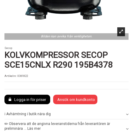
Bilden kan avvika från verkligheten.
Secop
KOLVKOMPRESSOR SECOP
SCE15CNLX R290 195B4378
Artikelnr.
0361822
Logga in för priser
Ansök om kundkonto
ℹ️ Avhämtning i butik nära dig
✏️ Observera att de angivna leveranstiderna från leverantören är
preliminära ... Läs mer