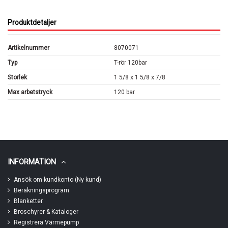
Produktdetaljer
Artikelnummer
8070071
Typ
T-rör 120bar
Storlek
1 5/8 x 1 5/8 x 7/8
Max arbetstryck
120 bar
INFORMATION
Ansök om kundkonto (Ny kund)
Beräkningsprogram
Blanketter
Broschyrer & Kataloger
Registrera Värmepump