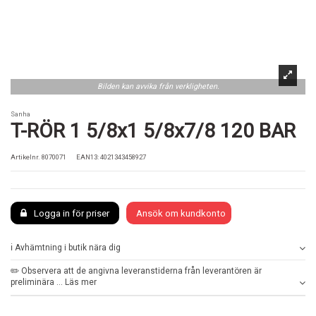
Bilden kan avvika från verkligheten.
Sanha
T-RÖR 1 5/8x1 5/8x7/8 120 BAR
Artikelnr.
8070071
EAN13: 4021343458927
Logga in för priser
Ansök om kundkonto
ℹ️ Avhämtning i butik nära dig
✏️ Observera att de angivna leveranstiderna från leverantören är
preliminära ... Läs mer