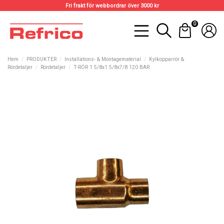
Fri frakt för webbordrar över 3000 kr
0
Hem
PRODUKTER
Installations- & Montagematerial
Kylkopparrör &
Rördetaljer
Rördetaljer
T-RÖR 1 5/8x1 5/8x7/8 120 BAR