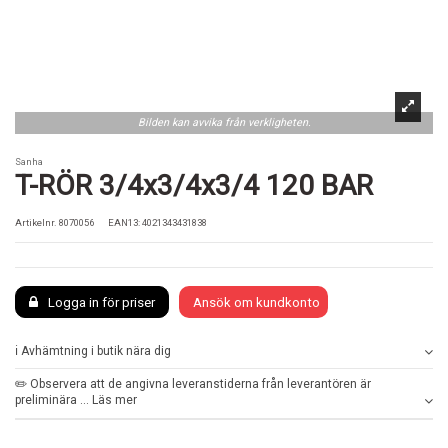
Bilden kan avvika från verkligheten.
Sanha
T-RÖR 3/4x3/4x3/4 120 BAR
Artikelnr.
8070056
EAN13: 4021343431838
Logga in för priser
Ansök om kundkonto
ℹ️ Avhämtning i butik nära dig
✏️ Observera att de angivna leveranstiderna från leverantören är
preliminära ... Läs mer