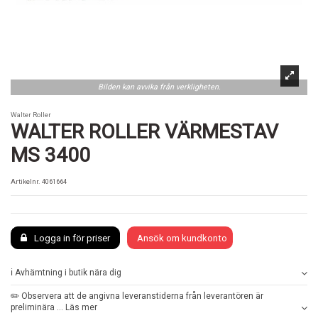
Bilden kan avvika från verkligheten.
Walter Roller
WALTER ROLLER VÄRMESTAV
MS 3400
Artikelnr.
4061664
Logga in för priser
Ansök om kundkonto
ℹ️ Avhämtning i butik nära dig
✏️ Observera att de angivna leveranstiderna från leverantören är
preliminära ... Läs mer