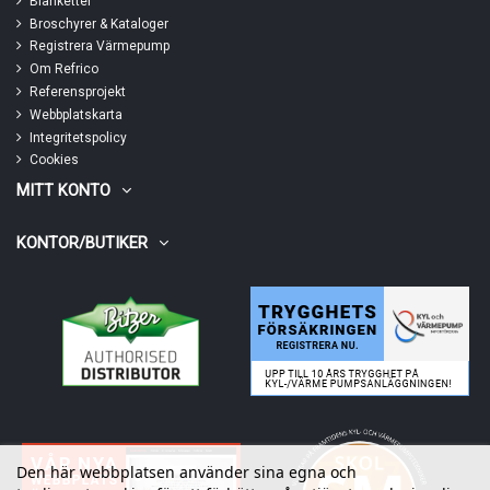
Blanketter
Broschyrer & Kataloger
Registrera Värmepump
Om Refrico
Referensprojekt
Webbplatskarta
Integritetspolicy
Cookies
MITT KONTO
KONTOR/BUTIKER
Den här webbplatsen använder sina egna och