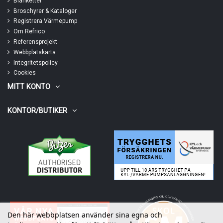
Blanketter
Broschyrer & Kataloger
Registrera Värmepump
Om Refrico
Referensprojekt
Webbplatskarta
Integritetspolicy
Cookies
MITT KONTO
KONTOR/BUTIKER
Den här webbplatsen använder sina egna och