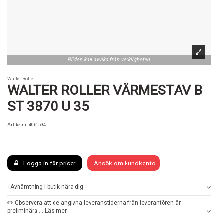
Bilden kan avvika från verkligheten.
Walter Roller
WALTER ROLLER VÄRMESTAV B
ST 3870 U 35
Artikelnr.
4061594
Logga in för priser
Ansök om kundkonto
ℹ️ Avhämtning i butik nära dig
✏️ Observera att de angivna leveranstiderna från leverantören är
preliminära ... Läs mer