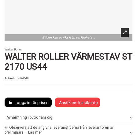
Bilden kan avvika från verkligheten.
Walter Roller
WALTER ROLLER VÄRMESTAV ST
2170 US44
Artikelnr.
4061510
Logga in för priser
Ansök om kundkonto
ℹ️ Avhämtning i butik nära dig
✏️ Observera att de angivna leveranstiderna från leverantören är
preliminära ... Läs mer