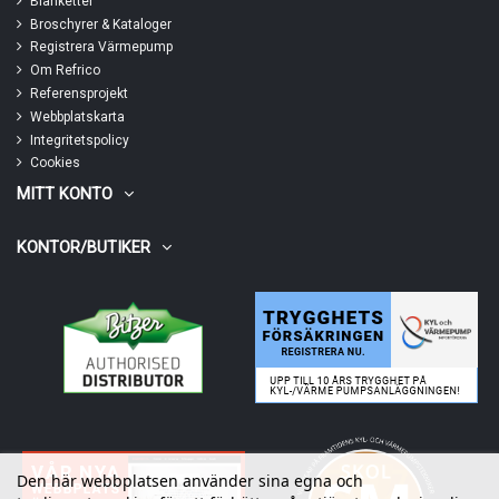
Blanketter
Broschyrer & Kataloger
Registrera Värmepump
Om Refrico
Referensprojekt
Webbplatskarta
Integritetspolicy
Cookies
MITT KONTO
KONTOR/BUTIKER
Den här webbplatsen använder sina egna och