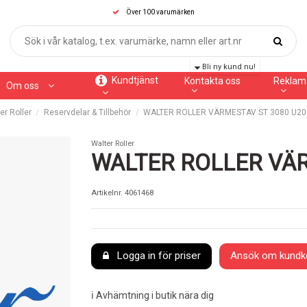
Över 100 varumärken
Bli ny kund nu!
Kundtjänst
Kontakta oss
Reklam
Om oss
er Roller
Reservdelar & Tillbehör
WALTER ROLLER VÄRMESTAV ST 3080 U20
Walter Roller
WALTER ROLLER VÄR
Artikelnr.
4061468
Logga in för priser
Ansök om kundk
ℹ️ Avhämtning i butik nära dig