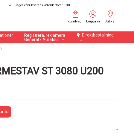
Dagen efter-leverans vid order före 15:30
Kundvagn
Logga in
Butiker
Direktbeställning
ationer
Registrera, reklamera
General / Auratsu
0
MESTAV ST 3080 U200
onto