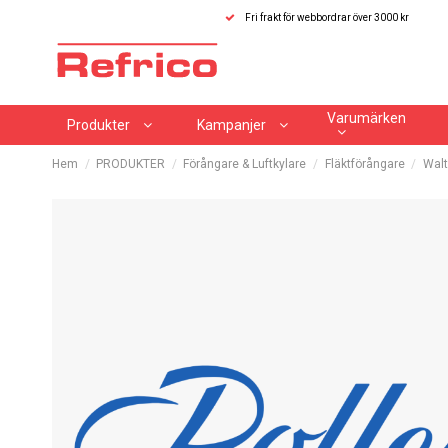
Fri frakt för webbordrar över 3000 kr
Varumärken
Produkter
Kampanjer
Hem
PRODUKTER
Förångare & Luftkylare
Fläktförångare
Walt