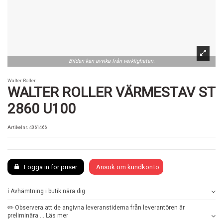
Bilden kan avvika från verkligheten.
Walter Roller
WALTER ROLLER VÄRMESTAV ST
2860 U100
Artikelnr.
4061466
Logga in för priser
Ansök om kundkonto
ℹ️ Avhämtning i butik nära dig
✏️ Observera att de angivna leveranstiderna från leverantören är
preliminära ... Läs mer