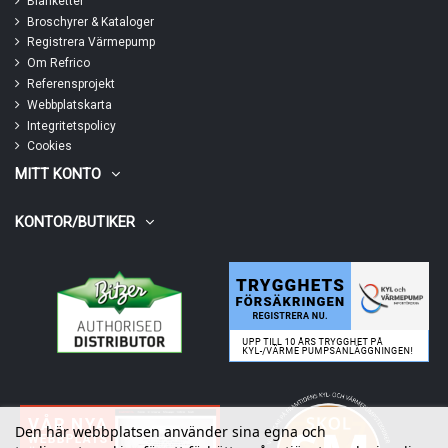
Blanketter
Broschyrer & Kataloger
Registrera Värmepump
Om Refrico
Referensprojekt
Webbplatskarta
Integritetspolicy
Cookies
MITT KONTO
KONTOR/BUTIKER
Den här webbplatsen använder sina egna och