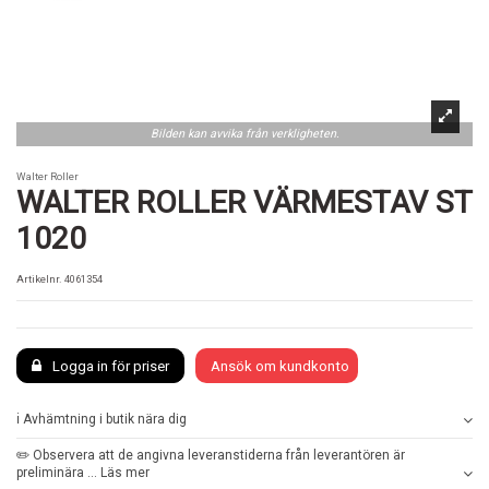
Bilden kan avvika från verkligheten.
Walter Roller
WALTER ROLLER VÄRMESTAV ST
1020
Artikelnr.
4061354
Logga in för priser
Ansök om kundkonto
ℹ️ Avhämtning i butik nära dig
✏️ Observera att de angivna leveranstiderna från leverantören är
preliminära ... Läs mer