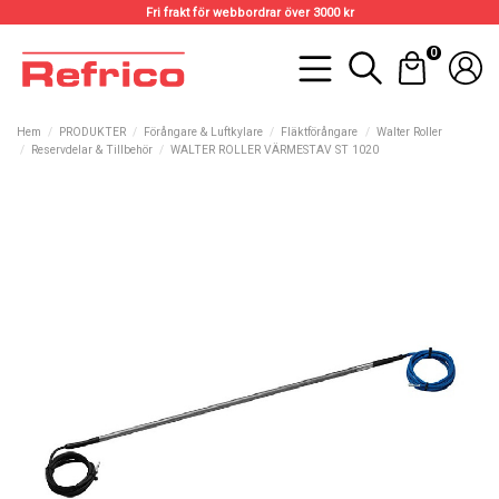
Fri frakt för webbordrar över 3000 kr
0
Hem
PRODUKTER
Förångare & Luftkylare
Fläktförångare
Walter Roller
Reservdelar & Tillbehör
WALTER ROLLER VÄRMESTAV ST 1020