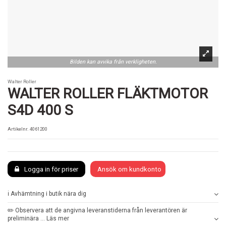
Bilden kan avvika från verkligheten.
Walter Roller
WALTER ROLLER FLÄKTMOTOR
S4D 400 S
Artikelnr.
4061200
Logga in för priser
Ansök om kundkonto
ℹ️ Avhämtning i butik nära dig
✏️ Observera att de angivna leveranstiderna från leverantören är
preliminära ... Läs mer