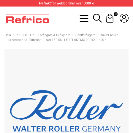
Fri frakt för webbordrar över 3000 kr
0
Hem
PRODUKTER
Förångare & Luftkylare
Fläktförångare
Walter Roller
Reservdelar & Tillbehör
WALTER ROLLER FLÄKTMOTOR S4D 400 S