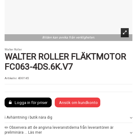
Bilden kan avvika från verkligheten.
Walter Roller
WALTER ROLLER FLÄKTMOTOR
FC063-4DS.6K.V7
Artikelnr.
4061145
Logga in för priser
Ansök om kundkonto
ℹ️ Avhämtning i butik nära dig
✏️ Observera att de angivna leveranstiderna från leverantören är
preliminära ... Läs mer