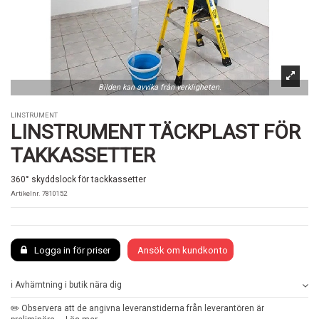
Bilden kan avvika från verkligheten.
LINSTRUMENT
LINSTRUMENT TÄCKPLAST FÖR
TAKKASSETTER
360° skyddslock för tackkassetter
Artikelnr.
7810152
Logga in för priser
Ansök om kundkonto
ℹ️ Avhämtning i butik nära dig
✏️ Observera att de angivna leveranstiderna från leverantören är