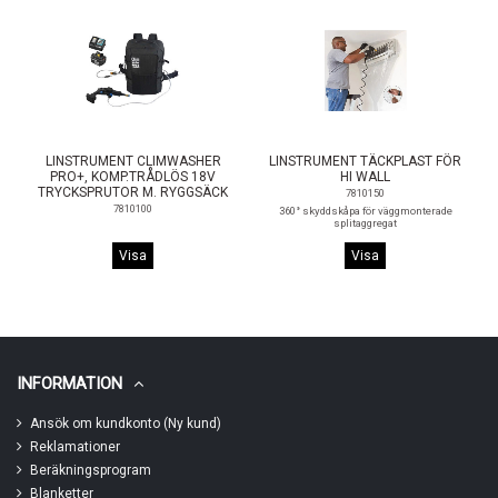
LINSTRUMENT CLIMWASHER
LINSTRUMENT TÄCKPLAST FÖR
PRO+, KOMP.TRÅDLÖS 18V
HI WALL
TRYCKSPRUTOR M. RYGGSÄCK
7810150
7810100
360° skyddskåpa för väggmonterade
splitaggregat
Visa
Visa
INFORMATION
Ansök om kundkonto (Ny kund)
Reklamationer
Beräkningsprogram
Blanketter