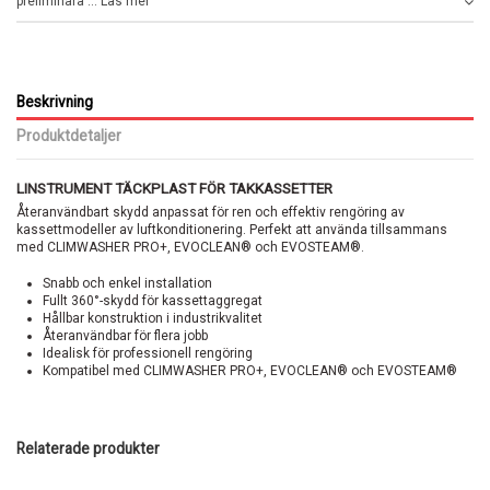
preliminära ... Läs mer
Beskrivning
Produktdetaljer
LINSTRUMENT TÄCKPLAST FÖR TAKKASSETTER
Återanvändbart skydd anpassat för ren och effektiv rengöring av
kassettmodeller av luftkonditionering. Perfekt att använda tillsammans
med CLIMWASHER PRO+, EVOCLEAN® och EVOSTEAM®.
Snabb och enkel installation
Fullt 360°-skydd för kassettaggregat
Hållbar konstruktion i industrikvalitet
Återanvändbar för flera jobb
Idealisk för professionell rengöring
Kompatibel med CLIMWASHER PRO+, EVOCLEAN® och EVOSTEAM®
Relaterade produkter