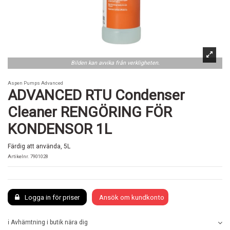
Bilden kan avvika från verkligheten.
Aspen Pumps Advanced
ADVANCED RTU Condenser
Cleaner RENGÖRING FÖR
KONDENSOR 1L
Färdig att använda, 5L
Artikelnr.
7901028
Logga in för priser
Ansök om kundkonto
ℹ️ Avhämtning i butik nära dig