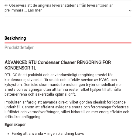
✏️ Observera att de angivna leveranstiderna från leverantören är
preliminära ... Läs mer
Beskrivning
Produktdetaljer
ADVANCED RTU Condenser Cleaner RENGÖRING FÖR
KONDENSOR 1L
RTU CC är ett praktiskt och användarvänligt rengöringsmedel för
kondensorer, utvecklat för snabb och effektiv service av HVAC- och
kylsystem. Den icke-skummande formuleringen bryter omedelbart ner
smuts och avlagringar utan att lämna rester, vilket hjälper till att hålla
batterier rena och säkerställa optimal drift.
Produkten är färdig att använda direkt, vilket gör den idealisk för löpande
underhåll. Genom att effektivt avlägsna smuts och föroreningar förbättras
luftflödet och värmeöverföringen, vilket bidrar till en mer energieffektiv och
driftsäker anläggning.
Egenskaper
Färdig att använda – ingen blandning krävs