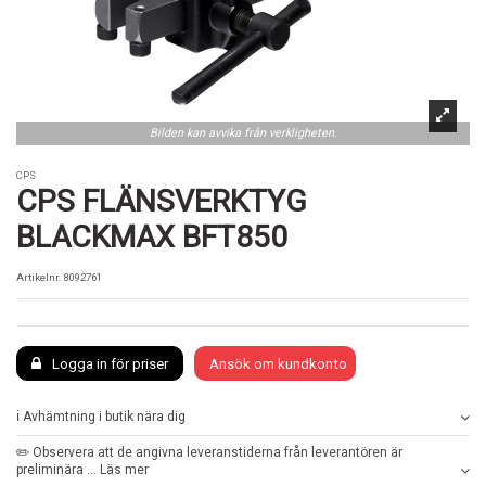
Bilden kan avvika från verkligheten.
CPS
CPS FLÄNSVERKTYG
BLACKMAX BFT850
Artikelnr.
8092761
Logga in för priser
Ansök om kundkonto
ℹ️ Avhämtning i butik nära dig
✏️ Observera att de angivna leveranstiderna från leverantören är
preliminära ... Läs mer