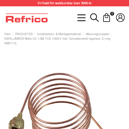
Fri frakt för webbordrar över 3000 kr
0
Hem
PRODUKTER
Installations- & Montagematerial
Mässingsnipplar
KAPILLÄRRÖR Refco CU 1,0M TCK-1000-V Inkl. Schraderventil öppnare, O-ring
9881116