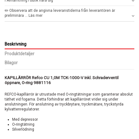
ℹ️ Avhämtning i butik nära dig
✏️ Observera att de angivna leveranstiderna från leverantören är
preliminära ... Läs mer
Beskrivning
Produktdetaljer
Bilagor
KAPILLÄRRÖR Refco CU 1,0M TCK-1000-V Inkl. Schraderventil
öppnare, O-ring 9881116
REFCO-kapillärrör är utrustade med O-ringtätningar som garanterar absolut
täthet vid fogarna. Detta förhindrar att kapillärröret vrider sig under
anslutningen. För anslutning av tryckbrytare, tryckmätare, tryckstyrda
kylvattenregulatorer.
Med depressor
O-ringtätning
Silverlödning