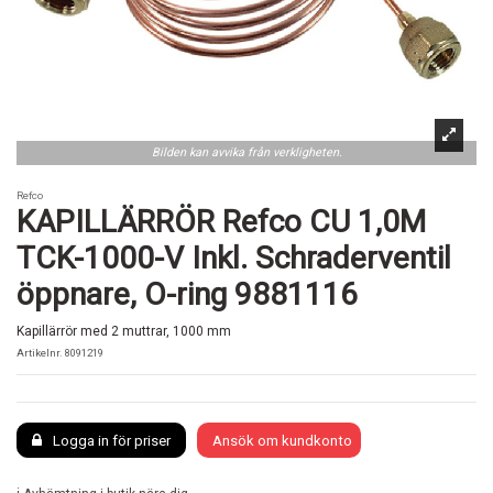
Bilden kan avvika från verkligheten.
Refco
KAPILLÄRRÖR Refco CU 1,0M
TCK-1000-V Inkl. Schraderventil
öppnare, O-ring 9881116
Kapillärrör med 2 muttrar, 1000 mm
Artikelnr.
8091219
Logga in för priser
Ansök om kundkonto