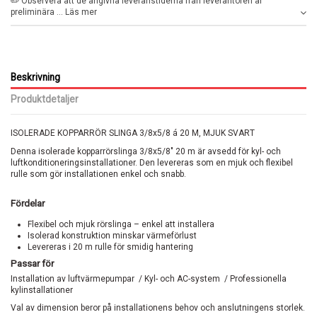
✏️ Observera att de angivna leveranstiderna från leverantören är
preliminära ... Läs mer
Beskrivning
Produktdetaljer
ISOLERADE KOPPARRÖR SLINGA 3/8x5/8 á 20 M, MJUK SVART
Denna isolerade kopparrörslinga 3/8x5/8" 20 m är avsedd för kyl- och
luftkonditioneringsinstallationer. Den levereras som en mjuk och flexibel
rulle som gör installationen enkel och snabb.
Fördelar
Flexibel och mjuk rörslinga – enkel att installera
Isolerad konstruktion minskar värmeförlust
Levereras i 20 m rulle för smidig hantering
Passar för
Installation av luftvärmepumpar / Kyl- och AC-system / Professionella
kylinstallationer
Val av dimension beror på installationens behov och anslutningens storlek.