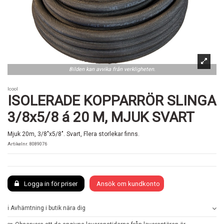
Bilden kan avvika från verkligheten.
Icool
ISOLERADE KOPPARRÖR SLINGA
3/8x5/8 á 20 M, MJUK SVART
Mjuk 20m, 3/8"x5/8". Svart, Flera storlekar finns.
Artikelnr.
8089076
Logga in för priser
Ansök om kundkonto
ℹ️ Avhämtning i butik nära dig