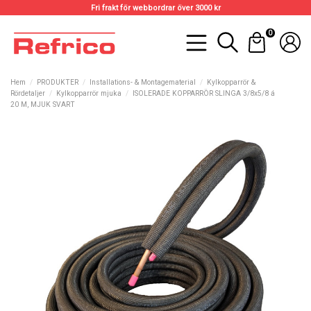
Fri frakt för webbordrar över 3000 kr
0
Hem
PRODUKTER
Installations- & Montagematerial
Kylkopparrör &
Rördetaljer
Kylkopparrör mjuka
ISOLERADE KOPPARRÖR SLINGA 3/8x5/8 á
20 M, MJUK SVART