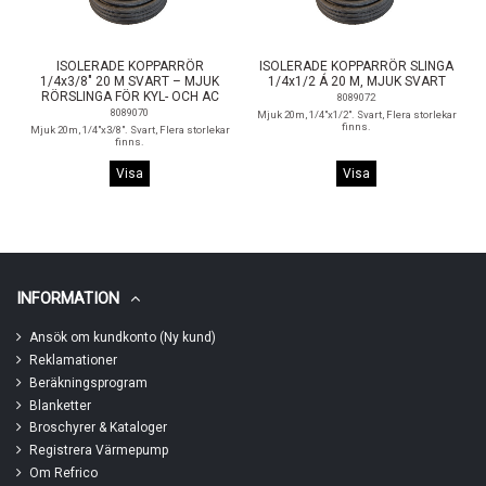
ISOLERADE KOPPARRÖR
ISOLERADE KOPPARRÖR SLINGA
1/4x3/8" 20 M SVART – MJUK
1/4x1/2 Á 20 M, MJUK SVART
RÖRSLINGA FÖR KYL- OCH AC
8089072
8089070
Mjuk 20m, 1/4"x1/2". Svart, Flera storlekar
finns.
Mjuk 20m, 1/4"x3/8". Svart, Flera storlekar
finns.
Visa
Visa
INFORMATION
Ansök om kundkonto (Ny kund)
Reklamationer
Beräkningsprogram
Blanketter
Broschyrer & Kataloger
Registrera Värmepump
Om Refrico