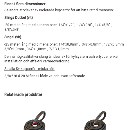
Finns i flera dimensioner
Se andra storlekar av isolerade kopparrör för att hitta rätt dimension:
Slinga Dubbel (vit)
-20 meter lång med dimensioner:
1/4"x1/2"
,
1/4"x3/8”
,
1/4"x5/8"
,
3/8"x5/8"
.
Singel (vit)
-25 meter lång med dimensioner:
1/4"x0,8
mm
,
3/8"x0,8
mm
,
1/2"x0,8
mm
,
5/8"x1,0
mm
,
3/4"x1,0
mm
,
7/8"x1,0mm
Denna högkvalitativa slang är idealisk för kylsystem och erbjuder enkel
installation och effektiv värmeöverföring.
Se alla Kylkopparrör - mjuka här.
3/8x5/8 á 20 M finns i både vit och svart utförande.
Relaterade produkter