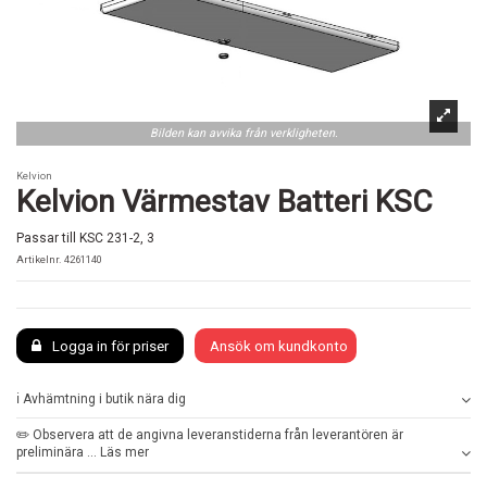
Bilden kan avvika från verkligheten.
Kelvion
Kelvion Värmestav Batteri KSC
Passar till KSC 231-2, 3
Artikelnr.
4261140
Logga in för priser
Ansök om kundkonto
ℹ️ Avhämtning i butik nära dig
✏️ Observera att de angivna leveranstiderna från leverantören är
preliminära ... Läs mer