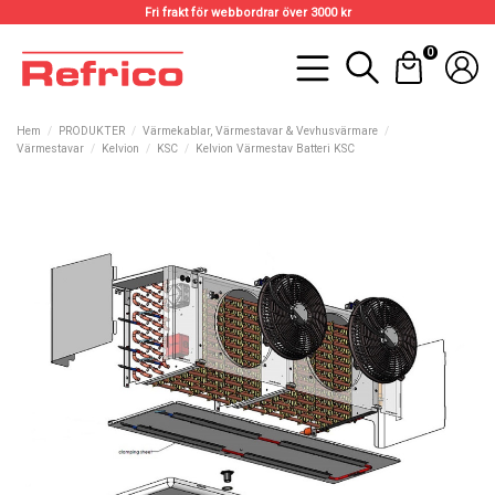
Fri frakt för webbordrar över 3000 kr
0
Hem
PRODUKTER
Värmekablar, Värmestavar & Vevhusvärmare
Värmestavar
Kelvion
KSC
Kelvion Värmestav Batteri KSC