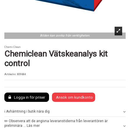
Bilden kan avvika från verkligheten.
Chemi Clean
Chemiclean Vätskeanalys kit
control
Artikelnr.
809684
Logga in för priser
Ansök om kundkonto
ℹ️ Avhämtning i butik nära dig
✏️ Observera att de angivna leveranstiderna från leverantören är
preliminära ... Läs mer