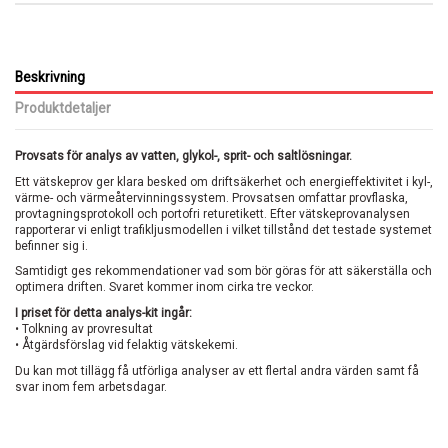
Beskrivning
Produktdetaljer
Provsats för analys av vatten, glykol-, sprit- och saltlösningar.
Ett vätskeprov ger klara besked om driftsäkerhet och energieffektivitet i kyl-,
värme- och
värmeåtervinningssystem. Provsatsen omfattar provflaska,
provtagningsprotokoll och portofri returetikett. Efter vätskeprovanalysen
rapporterar vi enligt trafikljusmodellen i vilket tillstånd det testade systemet
befinner sig i.
Samtidigt ges rekommendationer vad som bör göras för att säkerställa och
optimera driften. Svaret kommer inom cirka tre veckor.
I priset för detta analys-kit ingår:
•
Tolkning av provresultat
•
Åtgärdsförslag vid felaktig vätskekemi.
Du kan mot tillägg få utförliga analyser av ett flertal andra värden samt få
svar inom fem arbetsdagar.