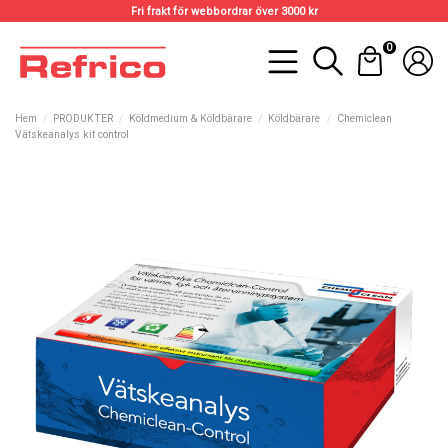
Fri frakt för webbordrar över 3000 kr
0
Hem
PRODUKTER
Köldmedium & Köldbärare
Köldbärare
Chemiclean
Vätskeanalys kit control