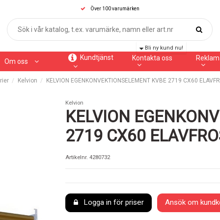
Över 100 varumärken
Bli ny kund nu!
Kundtjänst
Kontakta oss
Reklam
Om oss
ier
Kelvion
KELVION EGENKONVEKTIONSELEMENT KVBE 2719 CX60 ELAVF
Kelvion
KELVION EGENKONV
2719 CX60 ELAVFR
Artikelnr.
4280732
Logga in för priser
Ansök om kundk