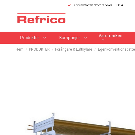
Fri frakt för webbordrar över 3000 kr
Varumärken
Produkter
Kampanjer
Hem
PRODUKTER
Förångare & Luftkylare
Egenkonvektionsbatter