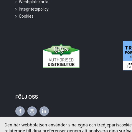
Webbplatskarta
Integritetspolicy
Cookies
FÖLJ OSS
Den här webbplatsen använder sina egna och tredjepartscookies f
relaterade till dina preferenser genom att analysera dina surfvan