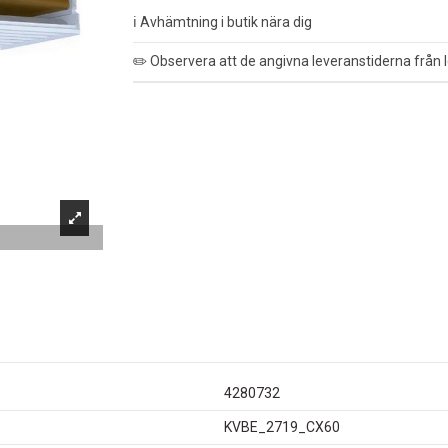
ℹ️ Avhämtning i butik nära dig
✏️ Observera att de angivna leveranstiderna från l
4280732
KVBE_2719_CX60