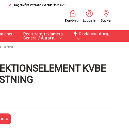
Dagen efter-leverans vid order före 15:30
Kundvagn
Logga in
Butiker
Direktbeställning
ationer
Registrera, reklamera
General / Auratsu
ROSTNING
EKTIONSELEMENT KVBE
OSTNING
onto