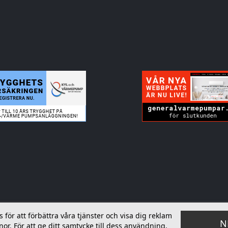
ör att förbättra våra tjänster och visa dig reklam
N
or. För att ge ditt samtycke till dess användning,