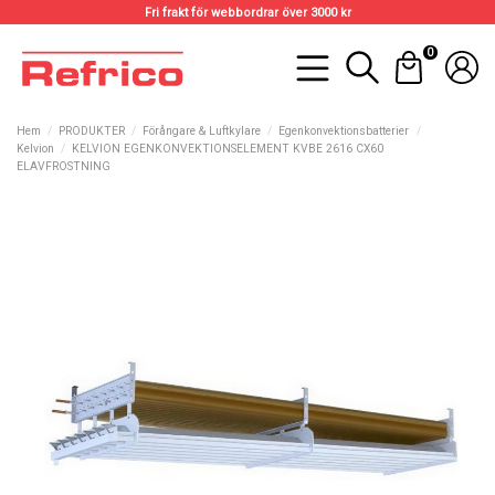
Fri frakt för webbordrar över 3000 kr
0
Hem
PRODUKTER
Förångare & Luftkylare
Egenkonvektionsbatterier
Kelvion
KELVION EGENKONVEKTIONSELEMENT KVBE 2616 CX60
ELAVFROSTNING