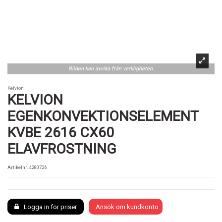
Bilden kan avvika från verkligheten.
Kelvion
KELVION
EGENKONVEKTIONSELEMENT
KVBE 2616 CX60
ELAVFROSTNING
Artikelnr.
4280726
Logga in för priser
Ansök om kundkonto