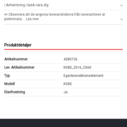
ℹ️ Avhämtning i butik nära dig
✏️ Observera att de angivna leveranstiderna från leverantören är
preliminära ... Läs mer
Produktdetaljer
Artikelnummer
4280726
Lev. Artikelnummer
KVBE_2616_CX60
Typ
Egenkonvektionselement
Modell
KVBE
Elavfrostning
Ja