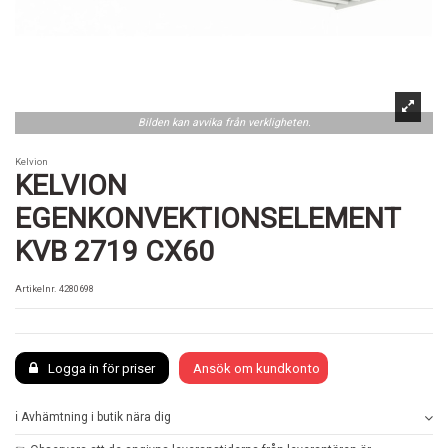
Bilden kan avvika från verkligheten.
Kelvion
KELVION
EGENKONVEKTIONSELEMENT
KVB 2719 CX60
Artikelnr.
4280698
Logga in för priser
Ansök om kundkonto
ℹ️ Avhämtning i butik nära dig