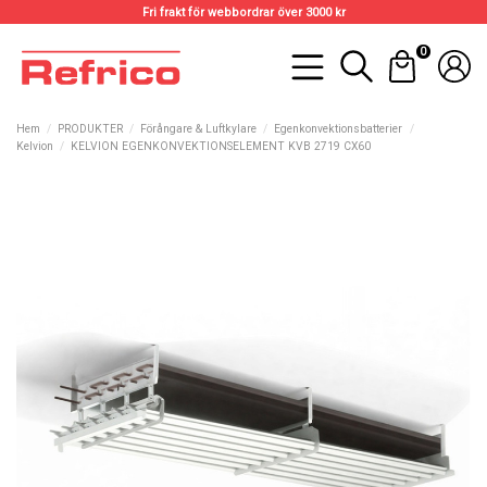
Fri frakt för webbordrar över 3000 kr
0
Hem
PRODUKTER
Förångare & Luftkylare
Egenkonvektionsbatterier
Kelvion
KELVION EGENKONVEKTIONSELEMENT KVB 2719 CX60