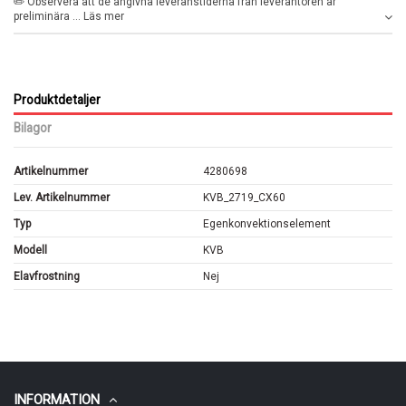
✏️ Observera att de angivna leveranstiderna från leverantören är
preliminära ... Läs mer
Produktdetaljer
Bilagor
Artikelnummer
4280698
Lev. Artikelnummer
KVB_2719_CX60
Typ
Egenkonvektionselement
Modell
KVB
Elavfrostning
Nej
INFORMATION