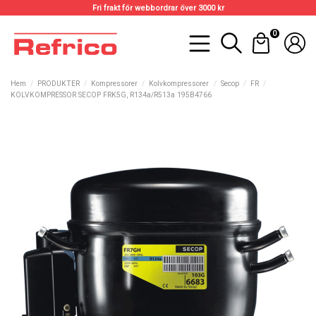
Fri frakt för webbordrar över 3000 kr
0
Hem
PRODUKTER
Kompressorer
Kolvkompressorer
Secop
FR
KOLVKOMPRESSOR SECOP FRK5G, R134a/R513a 195B4766