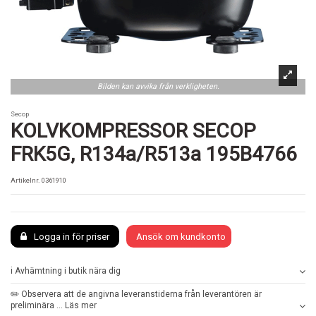
Bilden kan avvika från verkligheten.
Secop
KOLVKOMPRESSOR SECOP
FRK5G, R134a/R513a 195B4766
Artikelnr.
0361910
Logga in för priser
Ansök om kundkonto
ℹ️ Avhämtning i butik nära dig
✏️ Observera att de angivna leveranstiderna från leverantören är
preliminära ... Läs mer