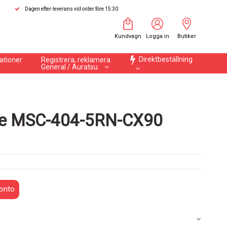
Dagen efter-leverans vid order före 15:30
Kundvagn
Logga in
Butiker
Direktbeställning
ationer
Registrera, reklamera
General / Auratsu
are MSC-404-5RN-CX90
onto