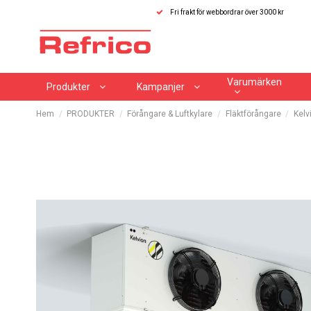
Fri frakt för webbordrar över 3000 kr
Varumärken
Produkter
Kampanjer
Hem
PRODUKTER
Förångare & Luftkylare
Fläktförångare
Kelv