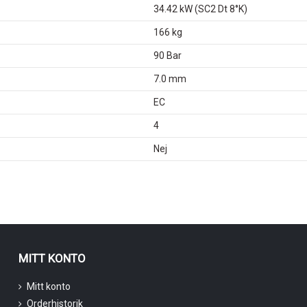
34.42 kW (SC2 Dt 8°K)
166 kg
90 Bar
7.0 mm
EC
4
Nej
MITT KONTO
Mitt konto
Orderhistorik