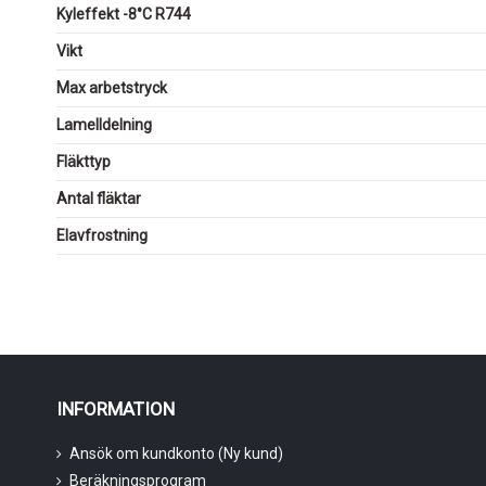
Kyleffekt -8°C R744
Vikt
Max arbetstryck
Lamelldelning
Fläkttyp
Antal fläktar
Elavfrostning
INFORMATION
Ansök om kundkonto (Ny kund)
Beräkningsprogram