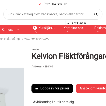
Över 100 varumärken
Bli ny kund nu!
Kundtjänst
Kontakta oss
Reklam
Om oss
ion Fläktförångare MSC-404-5RN-CX90
Kelvion
Kelvion Fläktförång
Artikelnr.
4280484
Logga in för priser
Ansök om kundk
ℹ️ Avhämtning i butik nära dig