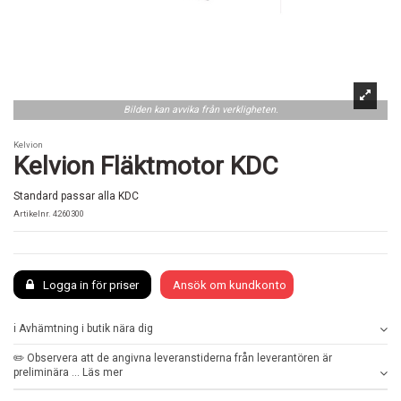
Bilden kan avvika från verkligheten.
Kelvion
Kelvion Fläktmotor KDC
Standard passar alla KDC
Artikelnr.
4260300
Logga in för priser
Ansök om kundkonto
ℹ️ Avhämtning i butik nära dig
✏️ Observera att de angivna leveranstiderna från leverantören är
preliminära ... Läs mer