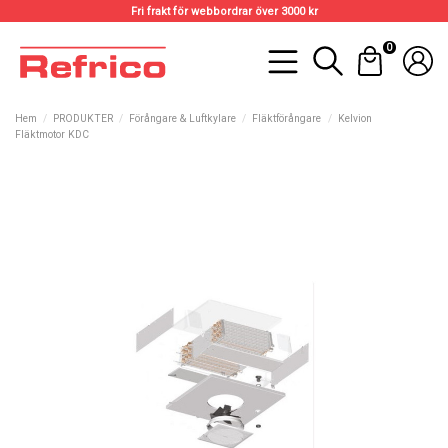
Fri frakt för webbordrar över 3000 kr
0
Hem
PRODUKTER
Förångare & Luftkylare
Fläktförångare
Kelvion
Fläktmotor KDC