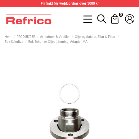
Fri frakt för webbordrar över 3000 kr
0
Hem
PRODUKTER
Armaturer & Ventiler
Oljeregulatorer, Silar & Filter
Esk Schultze
Esk Schultze Oljeutjämning, Adapter MA