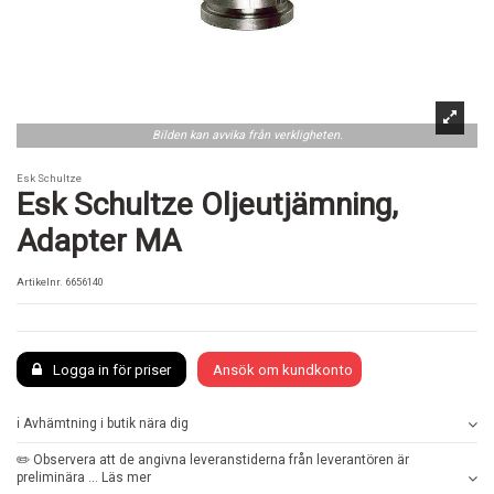
Bilden kan avvika från verkligheten.
Esk Schultze
Esk Schultze Oljeutjämning,
Adapter MA
Artikelnr.
6656140
Logga in för priser
Ansök om kundkonto
ℹ️ Avhämtning i butik nära dig
✏️ Observera att de angivna leveranstiderna från leverantören är
preliminära ... Läs mer