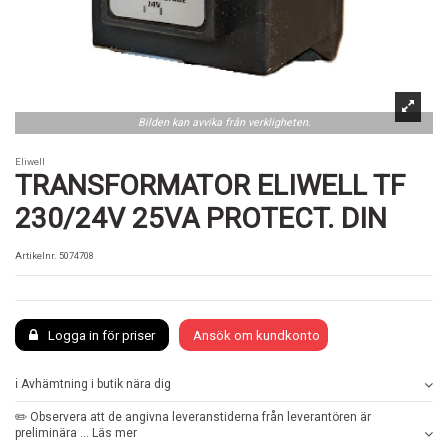
Bilden kan avvika från verkligheten.
Eliwell
TRANSFORMATOR ELIWELL TF
230/24V 25VA PROTECT. DIN
Artikelnr.
5074708
Logga in för priser
Ansök om kundkonto
ℹ️ Avhämtning i butik nära dig
✏️ Observera att de angivna leveranstiderna från leverantören är
preliminära ... Läs mer