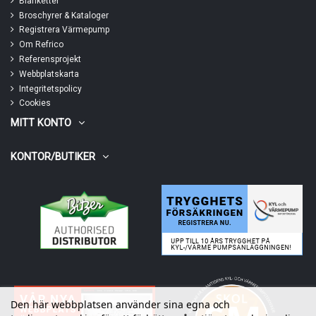
Blanketter
Broschyrer & Kataloger
Registrera Värmepump
Om Refrico
Referensprojekt
Webbplatskarta
Integritetspolicy
Cookies
MITT KONTO
KONTOR/BUTIKER
Den här webbplatsen använder sina egna och