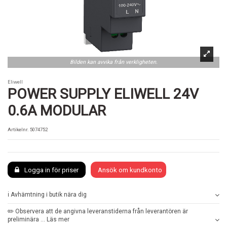
Bilden kan avvika från verkligheten.
Eliwell
POWER SUPPLY ELIWELL 24V
0.6A MODULAR
Artikelnr.
5074752
Logga in för priser
Ansök om kundkonto
ℹ️ Avhämtning i butik nära dig
✏️ Observera att de angivna leveranstiderna från leverantören är
preliminära ... Läs mer