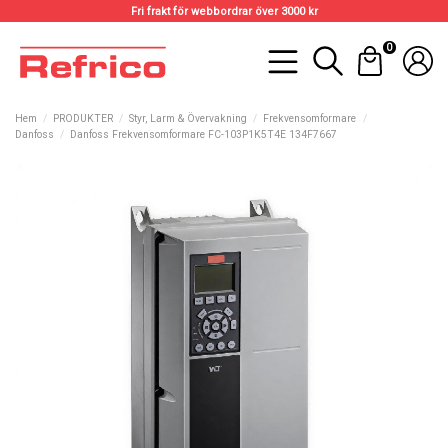
Fri frakt för webbordrar över 3000 kr
0
Hem
PRODUKTER
Styr, Larm & Övervakning
Frekvensomformare
Danfoss
Danfoss Frekvensomformare FC-103P1K5T4E 134F7667