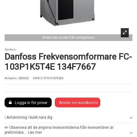
Bilden kan avvika från verkligheten.
Danfoss
Danfoss Frekvensomformare FC-
103P1K5T4E 134F7667
Artikelnr.
3200452
EAN13: 5710107479283
Logga in för priser
Ansök om kundkonto
ℹ️ Avhämtning i butik nära dig
✏️ Observera att de angivna leveranstiderna från leverantören är
preliminära ... Läs mer