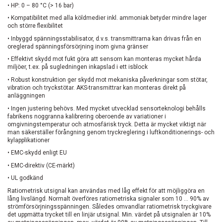
• HP: 0 – 80 °C (> 16 bar)
• Kompatibilitet med alla köldmedier inkl. ammoniak betyder mindre lager
och större flexibilitet
• Inbyggd spänningsstabilisator, d.v.s. transmittrarna kan drivas från en
oreglerad spänningsförsörjning inom givna gränser
• Effektivt skydd mot fukt göra att sensorn kan monteras mycket hårda
miljöer, t.ex. på sugledningen inkapslad i ett isblock
• Robust konstruktion ger skydd mot mekaniska påverkningar som stötar,
vibration och tryckstötar. AKS-transmittrar kan monteras direkt på
anläggningen
• Ingen justering behövs. Med mycket utvecklad sensorteknologi behålls
fabrikens noggranna kalibrering oberoende av variationer i
omgivningstemperatur och atmosfärisk tryck. Detta är mycket viktigt när
man säkerställer förångning genom tryckreglering i luftkonditionerings- och
kylapplikationer
• EMC-skydd enligt EU
• EMC-direktiv (CE-märkt)
• UL godkänd
Ratiometrisk utsignal kan användas med låg effekt för att möjliggöra en
lång livslängd. Normalt överföres ratiometriska signaler som 10 ... 90% av
strömförsörjningsspänningen. Således omvandlar ratiometrisk tryckgivare
det uppmätta trycket till en linjär utsignal. Min. värdet på utsignalen är 10%