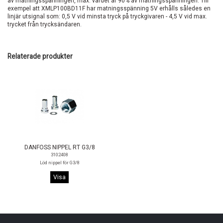
av matningsspänningen, max. värdet är 90% av matningsspänningen. Till
exempel att XMLP100BD11F har matningsspänning 5V erhålls således en
linjär utsignal som: 0,5 V vid minsta tryck på tryckgivaren - 4,5 V vid max.
trycket från trycksändaren.
Relaterade produkter
DANFOSS NIPPEL RT G3/8
3102408
Löd nippel för G3/8
Visa