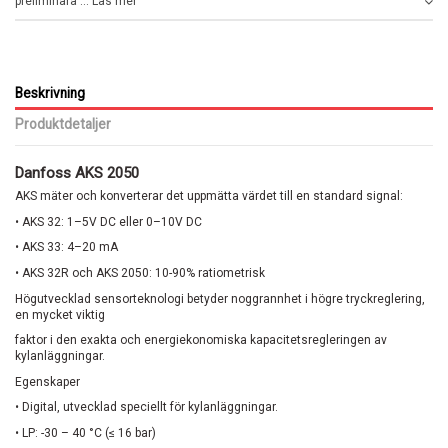
preliminära ... Läs mer
Beskrivning
Produktdetaljer
Danfoss AKS 2050
AKS mäter och konverterar det uppmätta värdet till en standard signal:
• AKS 32: 1–5V DC eller 0–10V DC
• AKS 33: 4–20 mA
• AKS 32R och AKS 2050: 10-90% ratiometrisk
Högutvecklad sensorteknologi betyder noggrannhet i högre tryckreglering,
en mycket viktig
faktor i den exakta och energiekonomiska kapacitetsregleringen av
kylanläggningar.
Egenskaper
• Digital, utvecklad speciellt för kylanläggningar.
• LP: -30 – 40 °C (≤ 16 bar)