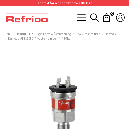
Fri frakt för webbordrar över 3000 kr
0
Hem
PRODUKTER
Styr, Larm & Övervakning
Trycktransmittrar
Danfoss
Danfoss AKS 2050 Trycktransmitter -1+159bar