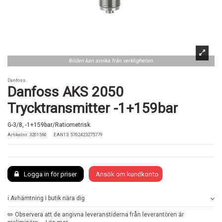
Bilden kan avvika från verkligheten.
Danfoss
Danfoss AKS 2050
Trycktransmitter -1+159bar
G-3/8, -1+159bar/Ratiometrisk.
Artikelnr.
3201560
EAN13: 5702423275779
Logga in för priser
Ansök om kundkonto
ℹ️ Avhämtning i butik nära dig
✏️ Observera att de angivna leveranstiderna från leverantören är