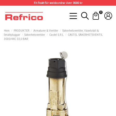
Fri frakt för webbordrar över 3000 kr
0
Hem
PRODUKTER
Armaturer & Ventiler
Säkerhetsventiler, Växelställ &
Smältpluggar
Säkerhetsventiler
Castel S.R.L
CASTEL SÄKERHETSVENTIL
3030/44C 33,0 BAR