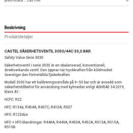
preliminära ... Läs mer
Beskrivning
Produktdetaljer
CASTEL SÄKERHETSVENTIL 3030/44C 33,0 BAR
Safety Valve Serie 3030
Säkerhetsventil i serie 3030 är en obalanserad, konventionell,
direktverkande ventil. Den öppnar när tryckkraften från köldmediet
överstiger den förinställda fjäderkraften.
Modell 3030 har ett kalibreringsområde på 9–50 bar och är avsedd som
säkerhetstillbehör för användning med kylmedier enligt ASHRAE 34:2019,
klass A1:
HCFC: R22
HFC: R134a, R404A, R407C, R410A, R507
HFO: R1234ze
HFO + HFC-blandningar: R448A, R449A, R450A, R452A, R513A, R515A,
R515B