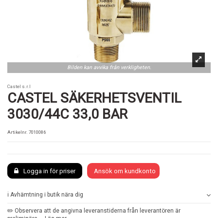
Bilden kan avvika från verkligheten.
Castel s.r.l
CASTEL SÄKERHETSVENTIL
3030/44C 33,0 BAR
Artikelnr.
7010086
Logga in för priser
Ansök om kundkonto
ℹ️ Avhämtning i butik nära dig
✏️ Observera att de angivna leveranstiderna från leverantören är