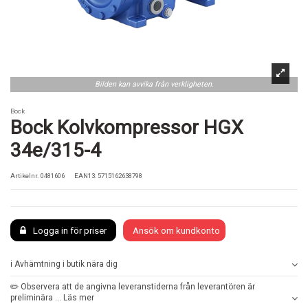
Bilden kan avvika från verkligheten.
Bock
Bock Kolvkompressor HGX
34e/315-4
Artikelnr.
0481606
EAN13: 5715162638798
Logga in för priser
Ansök om kundkonto
ℹ️ Avhämtning i butik nära dig
✏️ Observera att de angivna leveranstiderna från leverantören är
preliminära ... Läs mer