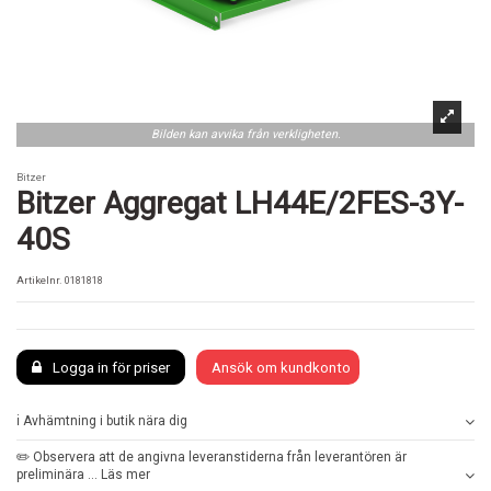
Bilden kan avvika från verkligheten.
Bitzer
Bitzer Aggregat LH44E/2FES-3Y-
40S
Artikelnr.
0181818
Logga in för priser
Ansök om kundkonto
ℹ️ Avhämtning i butik nära dig
✏️ Observera att de angivna leveranstiderna från leverantören är
preliminära ... Läs mer