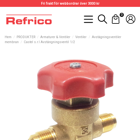
Fri frakt för webbordrar över 3000 kr
0
Hem
PRODUKTER
Armaturer & Ventiler
Ventiler
Avstägningsventiler
membran
Castel s.r.l Avstängningsventil 1/2