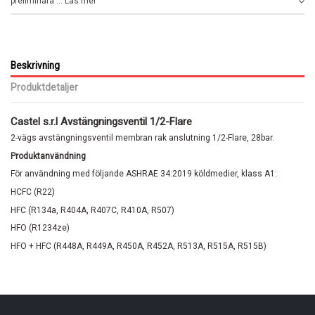
preliminära ... Läs mer
Beskrivning
Produktdetaljer
Castel s.r.l Avstängningsventil 1/2-Flare
2-vägs avstängningsventil membran rak anslutning 1/2-Flare, 28bar.
Produktanvändning
För användning med följande ASHRAE 34:2019 köldmedier, klass A1:
HCFC (R22)
HFC (R134a, R404A, R407C, R410A, R507)
HFO (R1234ze)
HFO + HFC (R448A, R449A, R450A, R452A, R513A, R515A, R515B)