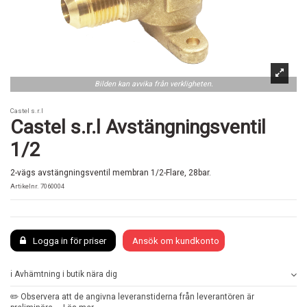
Bilden kan avvika från verkligheten.
Castel s.r.l
Castel s.r.l Avstängningsventil
1/2
2-vägs avstängningsventil membran 1/2-Flare, 28bar.
Artikelnr.
7060004
Logga in för priser
Ansök om kundkonto
ℹ️ Avhämtning i butik nära dig
✏️ Observera att de angivna leveranstiderna från leverantören är