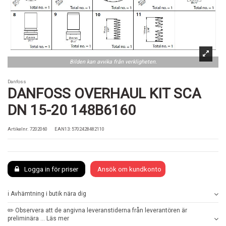
Bilden kan avvika från verkligheten.
Danfoss
DANFOSS OVERHAUL KIT SCA
DN 15-20 148B6160
Artikelnr.
7202060
EAN13: 5702428482110
Logga in för priser
Ansök om kundkonto
ℹ️ Avhämtning i butik nära dig
✏️ Observera att de angivna leveranstiderna från leverantören är
preliminära ... Läs mer