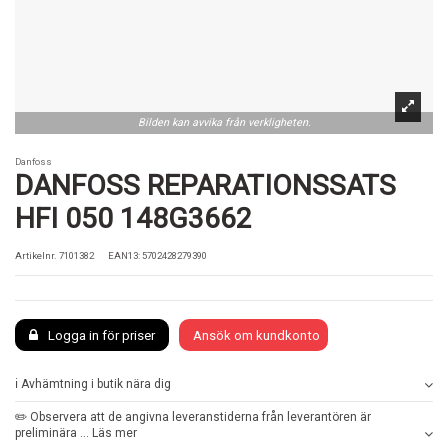
Bilden kan avvika från verkligheten.
Danfoss
DANFOSS REPARATIONSSATS
HFI 050 148G3662
Artikelnr.
7101382
EAN13: 5702428279390
Logga in för priser
Ansök om kundkonto
ℹ️ Avhämtning i butik nära dig
✏️ Observera att de angivna leveranstiderna från leverantören är
preliminära ... Läs mer