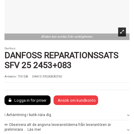
Bilden kan avvika från verkligheten.
Danfoss
DANFOSS REPARATIONSSATS
SFV 25 2453+083
Artikelnr.
7101238
EAN13: 5702428283762
Logga in för priser
Ansök om kundkonto
ℹ️ Avhämtning i butik nära dig
✏️ Observera att de angivna leveranstiderna från leverantören är
preliminära ... Läs mer