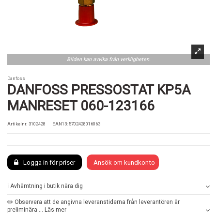
Bilden kan avvika från verkligheten.
Danfoss
DANFOSS PRESSOSTAT KP5A
MANRESET 060-123166
Artikelnr.
3102428
EAN13: 5702428016063
Logga in för priser
Ansök om kundkonto
ℹ️ Avhämtning i butik nära dig
✏️ Observera att de angivna leveranstiderna från leverantören är
preliminära ... Läs mer