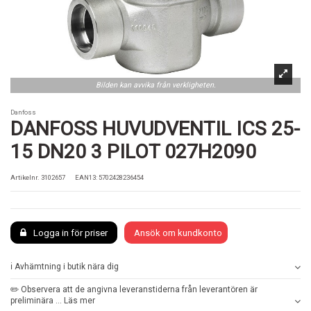
Bilden kan avvika från verkligheten.
Danfoss
DANFOSS HUVUDVENTIL ICS 25-
15 DN20 3 PILOT 027H2090
Artikelnr.
3102657
EAN13: 5702428236454
Logga in för priser
Ansök om kundkonto
ℹ️ Avhämtning i butik nära dig
✏️ Observera att de angivna leveranstiderna från leverantören är
preliminära ... Läs mer