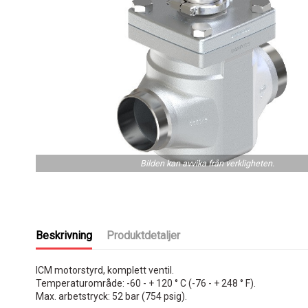
Bilden kan avvika från verkligheten.
Beskrivning
Produktdetaljer
ICM motorstyrd, komplett ventil.
Temperaturområde: -60 - + 120 ° C (-76 - + 248 ° F).
Max. arbetstryck: 52 bar (754 psig).