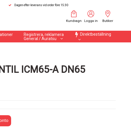
Dagen efter-leverans vid order före 15:30
Kundvagn
Logga in
Butiker
Direktbeställning
ationer
Registrera, reklamera
General / Auratsu
TIL ICM65-A DN65
onto