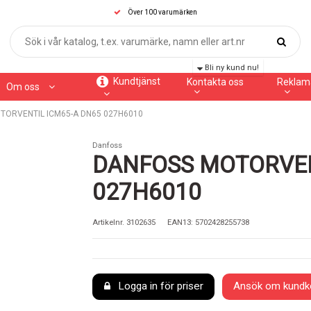
Över 100 varumärken
Bli ny kund nu!
Kundtjänst
Kontakta oss
Reklam
Om oss
TORVENTIL ICM65-A DN65 027H6010
Danfoss
DANFOSS MOTORVEN
027H6010
Artikelnr.
3102635
EAN13: 5702428255738
Logga in för priser
Ansök om kundk