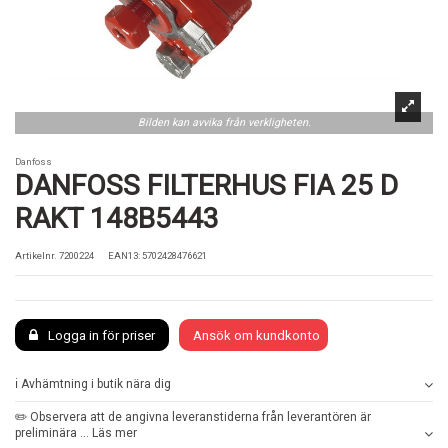
Bilden kan avvika från verkligheten.
Danfoss
DANFOSS FILTERHUS FIA 25 D
RAKT 148B5443
Artikelnr.
7200224
EAN13: 5702428476621
Logga in för priser
Ansök om kundkonto
ℹ️ Avhämtning i butik nära dig
✏️ Observera att de angivna leveranstiderna från leverantören är
preliminära ... Läs mer