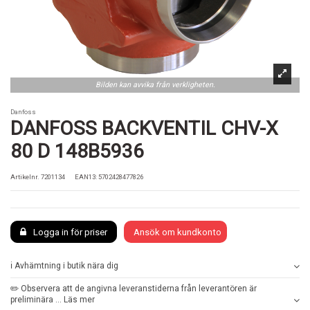
Bilden kan avvika från verkligheten.
Danfoss
DANFOSS BACKVENTIL CHV-X
80 D 148B5936
Artikelnr.
7201134
EAN13: 5702428477826
Logga in för priser
Ansök om kundkonto
ℹ️ Avhämtning i butik nära dig
✏️ Observera att de angivna leveranstiderna från leverantören är
preliminära ... Läs mer